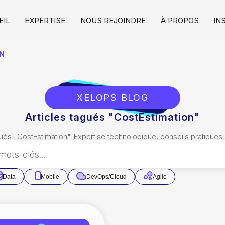
EIL
EXPERTISE
NOUS REJOINDRE
À PROPOS
IN
N
XELOPS BLOG
Articles tagués "CostEstimation"
ués "
CostEstimation
". Expertise technologique, conseils pratiques
Data
Mobile
DevOps/Cloud
Agile