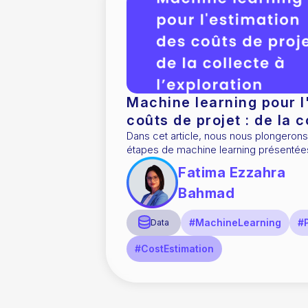
Machine learning pour l
coûts de projet : de la c
Dans cet article, nous nous plongeron
l’exploration
étapes de machine learning présentées dans l’article précédent
avec un sujet incontournable de tout pr
Fatima Ezzahra
Bahmad
#MachineLearning
#
Data
#CostEstimation