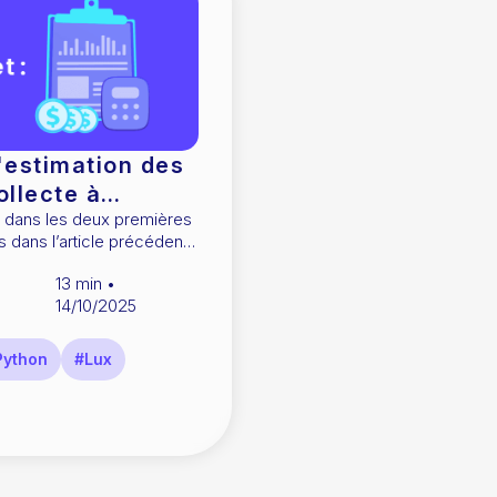
'estimation des
ollecte à
s dans les deux premières
ojet informatique
13
min •
14/10/2025
Python
#Lux