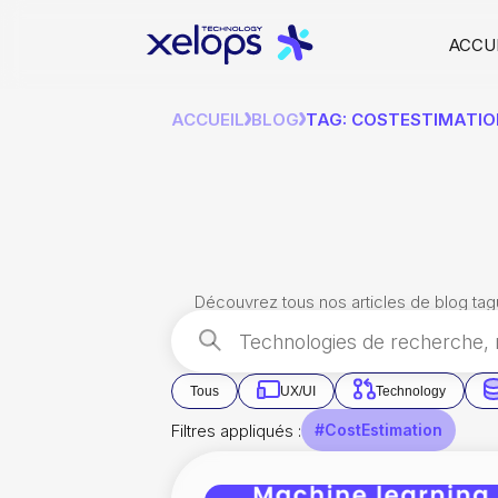
ACCU
ACCUEIL
BLOG
TAG: COSTESTIMATIO
Découvrez tous nos articles de blog tag
Tous
UX/UI
Technology
Filtres appliqués :
#CostEstimation