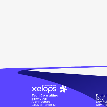
Tech Consulting
Digital
Innovation
UX/UI
Architecture
Dev Ful
Gouvernance SI
Dev mo