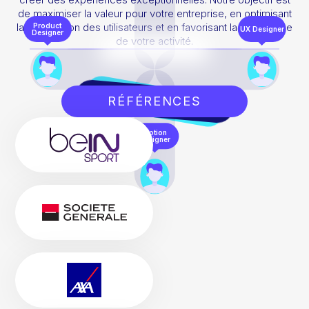
de maximiser la valeur pour votre entreprise, en optimisant
la satisfaction des utilisateurs et en favorisant la croissance
Product
UX Designer
Designer
de votre activité.
RÉFÉRENCES
Motion
Designer