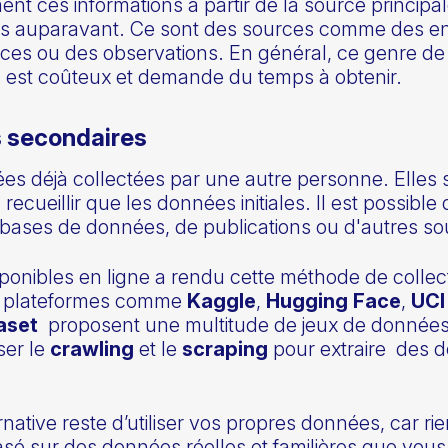
ent ces informations à partir de la source principa
tées auparavant. Ce sont des sources comme des e
nces ou des observations. En général, ce genre d
l est coûteux et demande du temps à obtenir.
s secondaires
ées déjà collectées par une autre personne. Elles
recueillir que les données initiales. Il est possible
 bases de données, de publications ou d'autres so
ponibles en ligne a rendu cette méthode de colle
s plateformes comme
Kaggle
,
Hugging Face
,
UCI
aset
proposent une multitude de jeux de données 
ser le
crawling
et le
scraping
pour extraire des d
rnative reste d’utiliser vos propres données, car 
é sur des données réelles et familières que vous