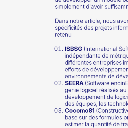
simplement d'avoir suffisam
Dans notre article, nous av
spécificités des projets inf
retenu :
ISBSG
(International S
indépendante de métrique
différentes entreprises i
efforts de développement, 
environnements de dével
SEERA
(Software enginE
génie logiciel réalisés 
développement de logiciel
des équipes, les technolo
Cocomo81
(Constructiv
base sur des formules pr
estimer la quantité de tra