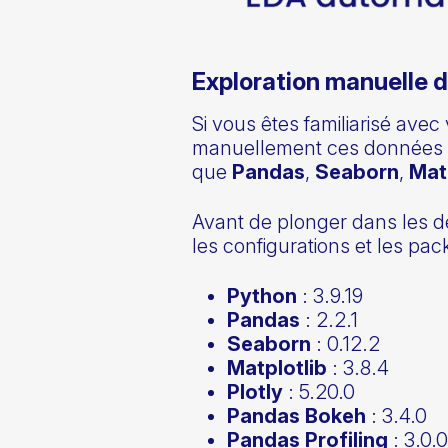
Exploration manuelle 
Si vous êtes familiarisé ave
manuellement ces données en
que
Pandas
,
Seaborn
,
Mat
Avant de plonger dans les d
les configurations et les pack
Python
: 3.9.19
Pandas
: 2.2.1
Seaborn
: 0.12.2
Matplotlib
: 3.8.4
Plotly
: 5.20.0
Pandas Bokeh
: 3.4.0
Pandas Profiling
: 3.0.0