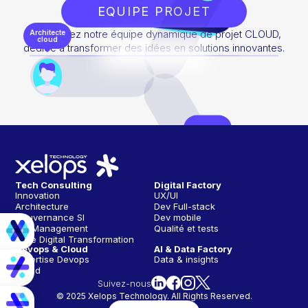
EQUIPE PROJET
Rencontrez notre équipe dynamique de projet CLOUD,
Architecte
cloud
dédiée à transformer des idées en solutions innovantes.
Tech Lead
Tech Consulting
Digital Factory
Innovation
UX/UI
Architecture
Dev Full-stack
Gouvernance SI
Dev mobile
API Management
Qualité et tests
Agile Digital Transformation
Devops & Cloud
AI & Data Factory
Expertise Devops
Data & insights
Cloud
Suivez-nous
© 2025 Xelops Technology. All Rights Reserved.