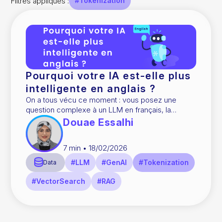
Filtres appliqués :
#Tokenization
Pourquoi votre IA est-elle plus
intelligente en anglais ?
On a tous vécu ce moment : vous posez une
question complexe à un LLM en français, la
réponse est correcte… mais un peu floue, moins
Douae Essalhi
structurée, parfois même hésitante.
7
min •
18/02/2026
#LLM
#GenAI
#Tokenization
Data
#VectorSearch
#RAG