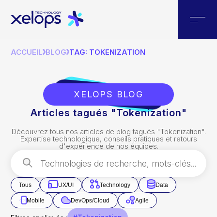
ACCUEIL
BLOG
TAG: TOKENIZATION
XELOPS BLOG
Articles tagués "Tokenization"
Découvrez tous nos articles de blog tagués "
Tokenization
".
Expertise technologique, conseils pratiques et retours
d'expérience de nos équipes.
Tous
UX/UI
Technology
Data
Mobile
DevOps/Cloud
Agile