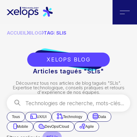
ACCUEIL
BLOG
TAG: SLIS
XELOPS BLOG
Articles tagués "SLIs"
Découvrez tous nos articles de blog tagués "
SLIs
".
Expertise technologique, conseils pratiques et retours
d'expérience de nos équipes.
Tous
UX/UI
Technology
Data
Mobile
DevOps/Cloud
Agile