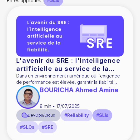
Filtres appliqués :
#SLIs
L'avenir du SRE : l'intelligence
artificielle au service de la
Dans un environnement numérique où l'exigence
fiabilité
de performance est élevée, garantir la fiabilité
d'un système est essentiel. Les utilisateurs ne
BOURICHA Ahmed Amine
tolèrent plus de pannes,
8
min •
17/07/2025
#Reliability
#SLIs
DevOps/Cloud
#SLOs
#SRE