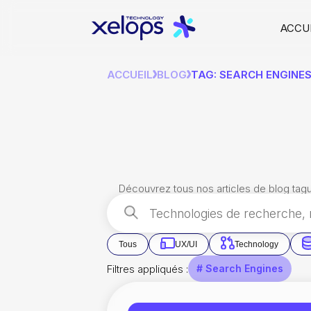
ACCU
ACCUEIL
BLOG
TAG: SEARCH ENGINE
Découvrez tous nos articles de blog tag
Tous
UX/UI
Technology
Filtres appliqués :
# Search Engines