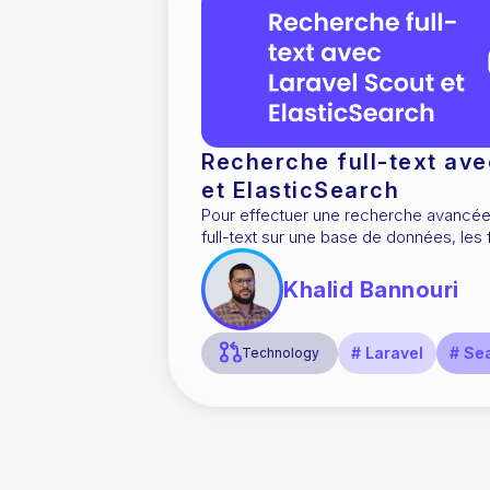
Recherche full-text ave
et ElasticSearch
Pour effectuer une recherche avanc
full-text sur une base de données, les 
système de gestion de base de données
limitées.
Khalid Bannouri
# Laravel
# Se
Technology