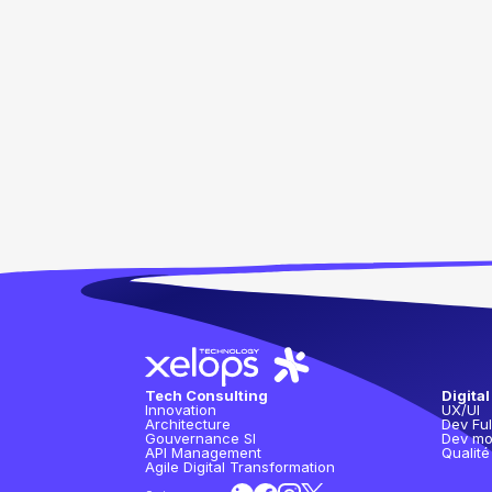
Tech Consulting
Digital
Innovation
UX/UI
Architecture
Dev Ful
Gouvernance SI
Dev mo
API Management
Qualité
Agile Digital Transformation