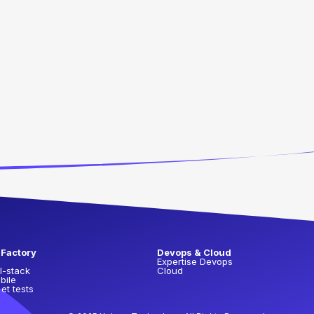
 Factory
Devops & Cloud
Expertise Devops
l-stack
Cloud
bile
 et tests