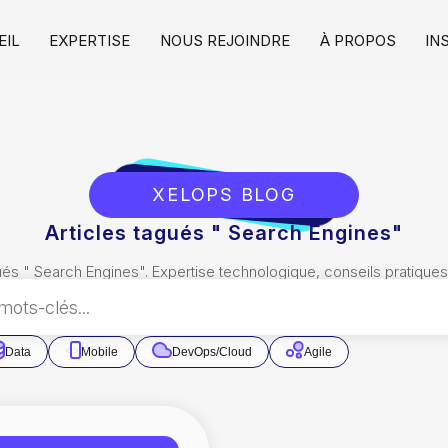
EIL
EXPERTISE
NOUS REJOINDRE
À PROPOS
IN
S
XELOPS BLOG
Articles tagués " Search Engines"
ués "
Search Engines
". Expertise technologique, conseils pratique
Data
Mobile
DevOps/Cloud
Agile