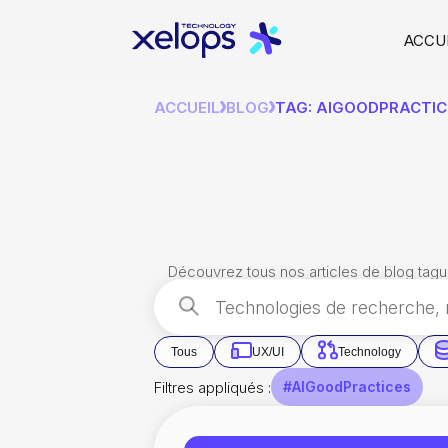
ACCU
ACCUEIL
BLOG
TAG: AIGOODPRACTIC
Découvrez tous nos articles de blog tagu
Tous
UX/UI
Technology
Filtres appliqués :
#AIGoodPractices