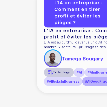
L'IA en entreprise : Com
profit et éviter les pièg
L'IA est aujourd’hui devenue un outil i
nombreux secteurs. Qu’il s’agisse des
exécutants.
Tamega Bougary
#AI
#AIinBusin
Technology
#AIRisksInBusiness
#AIGoodPrac