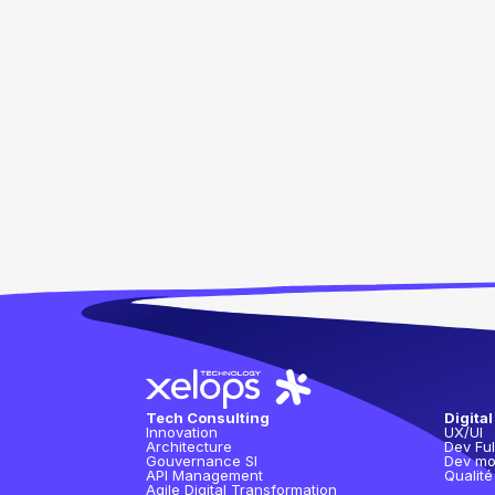
Tech Consulting
Digital
Innovation
UX/UI
Architecture
Dev Ful
Gouvernance SI
Dev mo
API Management
Qualité
Agile Digital Transformation