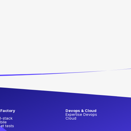
 Factory
Devops & Cloud
Expertise Devops
l-stack
Cloud
bile
 et tests